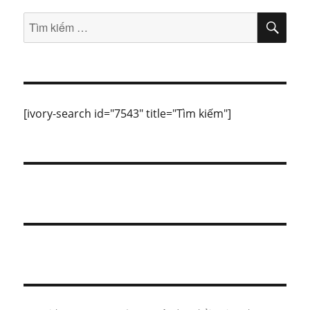
TÌM
Tìm
KIẾ
kiếm:
[ivory-search id="7543" title="Tìm kiếm"]