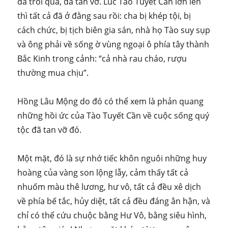
đã trôi qua, đã tan vỡ. Lúc Tào Tuyết Cần lớn lên
thì tất cả đã ở đằng sau rồi: cha bị khép tội, bị
cách chức, bị tịch biên gia sán, nhà họ Tào suy sụp
và ông phải về sống ờ vùng ngoại ô phía tây thành
Bắc Kinh trong cảnh: “cả nhà rau cháo, rượu
thường mua chịu”.
Hồng Lâu Mộng do đó có thể xem là phản quang
những hồi ức của Tào Tuyết Cần về cuộc sống quý
tộc đã tan vỡ đó.
Một mặt, đó là sự nhớ tiếc khôn nguôi những huy
hoàng của vàng son lộng lẫy, cảm thấy tất cả
nhuốm màu thê lương, hư vô, tất cả đều xê dịch
về phía bế tắc, hủy diệt, tất cả đều đáng ân hận, và
chỉ có thể cứu chuộc bằng Hư Vô, bằng siêu hình,