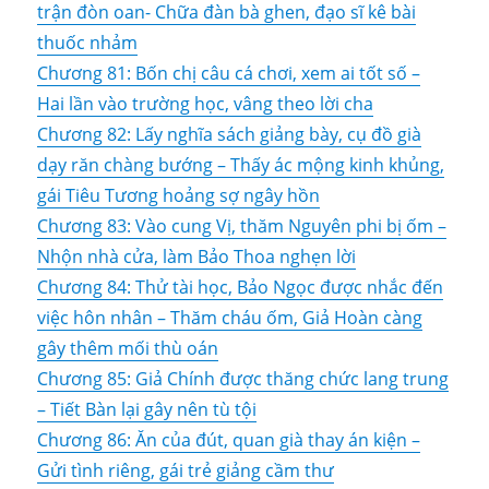
trận đòn oan- Chữa đàn bà ghen, đạo sĩ kê bài
thuốc nhảm
Chương 81: Bốn chị câu cá chơi, xem ai tốt số –
Hai lần vào trường học, vâng theo lời cha
Chương 82: Lấy nghĩa sách giảng bày, cụ đồ già
dạy răn chàng bướng – Thấy ác mộng kinh khủng,
gái Tiêu Tương hoảng sợ ngây hồn
Chương 83: Vào cung Vị, thăm Nguyên phi bị ốm –
Nhộn nhà cửa, làm Bảo Thoa nghẹn lời
Chương 84: Thử tài học, Bảo Ngọc được nhắc đến
việc hôn nhân – Thăm cháu ốm, Giả Hoàn càng
gây thêm mối thù oán
Chương 85: Giả Chính được thăng chức lang trung
– Tiết Bàn lại gây nên tù tội
Chương 86: Ăn của đút, quan già thay án kiện –
Gửi tình riêng, gái trẻ giảng cầm thư