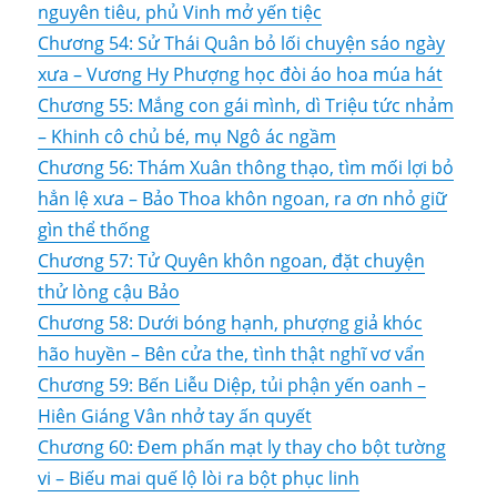
nguyên tiêu, phủ Vinh mở yến tiệc
Chương 54: Sử Thái Quân bỏ lối chuyện sáo ngày
xưa – Vương Hy Phượng học đòi áo hoa múa hát
Chương 55: Mắng con gái mình, dì Triệu tức nhảm
– Khinh cô chủ bé, mụ Ngô ác ngầm
Chương 56: Thám Xuân thông thạo, tìm mối lợi bỏ
hẳn lệ xưa – Bảo Thoa khôn ngoan, ra ơn nhỏ giữ
gìn thể thống
Chương 57: Tử Quyên khôn ngoan, đặt chuyện
thử lòng cậu Bảo
Chương 58: Dưới bóng hạnh, phượng giả khóc
hão huyền – Bên cửa the, tình thật nghĩ vơ vẩn
Chương 59: Bến Liễu Diệp, tủi phận yến oanh –
Hiên Giáng Vân nhở tay ấn quyết
Chương 60: Đem phấn mạt ly thay cho bột tường
vi – Biếu mai quế lộ lòi ra bột phục linh