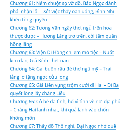
Chương 61: Ném chuột sợ vỡ đồ, Bảo Ngọc đành
phải nhận lỗi – Xét việc thấy oan uổng, Bình Nhi
khéo tòng quyền
Chương 62: Tương Vân ngây thơ, ngủ trên hoa
thược dược – Hương Lăng trơ trẽn, cởi tấm quần
hồng lăng
Chương 63: Viện Di Hồng chị em mở tiệc – Nuốt
kim đan, Giả Kính chết oan
Chương 64: Gái buồn rầu đề thơ ngũ mỹ – Trai
lẳng lơ tặng ngọc cửu long
Chương 65: Giả Liễn vụng trộm cưới dì Hai – Dì Ba
quyết lòng lấy chàng Liễu
Chương 66: Cô bé đa tình, hổ vì tình về nơi địa phủ
– Chàng Hai lạnh nhạt, khi quá lạnh vào chốn
không môn
Chương 67: Thấy đồ Thổ nghi, Đại Ngọc nhớ quê