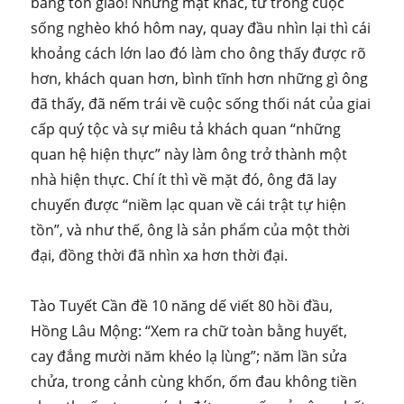
bằng tôn giáo! Nhưng mặt khác, từ trong cuộc
sống nghèo khó hôm nay, quay đầu nhìn lại thì cái
khoảng cách lớn lao đó làm cho ông thấy được rõ
hơn, khách quan hơn, bình tĩnh hơn những gì ông
đã thấy, đã nếm trái về cuộc sống thối nát của giai
cấp quý tộc và sự miêu tả khách quan “những
quan hệ hiện thực” này làm ông trở thành một
nhà hiện thực. Chí ít thì về mặt đó, ông đã lay
chuyến được “niềm lạc quan về cái trật tự hiện
tồn”, và như thế, ông là sản phẩm của một thời
đại, đồng thời đã nhìn xa hơn thời đại.
Tào Tuyết Cần đề 10 năng dế viết 80 hồi đầu,
Hồng Lâu Mộng: “Xem ra chữ toàn bằng huyết,
cay đắng mười năm khéo lạ lùng”; năm lần sửa
chửa, trong cảnh cùng khốn, ốm đau không tiền