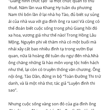
“Giang ninh chức tạo” là một chức quan to thu
thuế. Năm lần vua Khang Hy tuần du phương
Nam thì bốn lần ở lại nhà họ Tào, đủ biết sự sủng
ái của nhà vua với gia đình ông ra sao! Và cũng có
thể đoán biết cuộc sống trong phú Giang hồi đó
xa hoa, vương giá như thế nào! Trong Hồng Lâu
Mộng, Nguyên phi về thăm nhà có một buổi mà
nhái xây cất bao nhiêu đình tạ trong vườn Đại
quan, nữa là hoàng đế tuần du ngự đến nhà.Nhà
ông chăng những là hào môn vọng tộc hiển hách
như thế, lại còn có truyền thống văn chương. Ông
nội ông, Tào Dần, đứng in bộ “Toàn Đường Thi trứ
danh, và là một nhà thơ, tác giả “Luyện đình thi
sao”.
Nhưng cuộc sống vàng son đó của gia đình ông