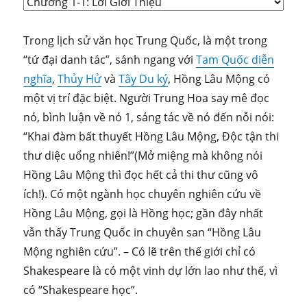
Trong lịch sử văn học Trung Quốc, là một trong
“tứ đại danh tác”, sánh ngang với
Tam Quốc diễn
nghĩa
,
Thủy Hử
và
Tây Du ký
, Hồng Lâu Mộng có
một vị trí đặc biệt. Người Trung Hoa say mê đọc
nó, bình luận về nó 1, sáng tác về nó đến nỗi nói:
“Khai đàm bất thuyết Hồng Lâu Mộng, Độc tận thi
thư diệc uổng nhiên!”(Mở miệng mà không nói
Hồng Lâu Mộng thì đọc hết cả thi thư cũng vô
ích!). Có một ngành học chuyên nghiên cứu về
Hồng Lâu Mộng, gọi là Hồng học; gần đây nhất
vẫn thấy Trung Quốc in chuyên san “Hồng Lâu
Mộng nghiên cứu”. – Có lẽ trên thế giới chỉ có
Shakespeare là có một vinh dự lớn lao như thế, vì
có “Shakespeare học”.