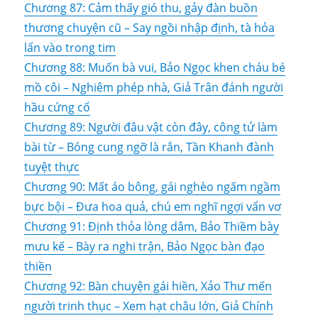
Chương 87: Cảm thấy gió thu, gảy đàn buồn
thương chuyện cũ – Say ngồi nhập định, tà hỏa
lẩn vào trong tim
Chương 88: Muốn bà vui, Bảo Ngọc khen cháu bé
mồ côi – Nghiêm phép nhà, Giả Trân đánh người
hầu cứng cổ
Chương 89: Người đâu vật còn đây, công tử làm
bài từ – Bóng cung ngỡ là rắn, Tần Khanh đành
tuyệt thực
Chương 90: Mất áo bông, gái nghèo ngấm ngầm
bực bội – Đưa hoa quả, chú em nghĩ ngợi vẩn vơ
Chương 91: Định thỏa lòng dâm, Bảo Thiềm bày
mưu kế – Bày ra nghi trận, Bảo Ngọc bàn đạo
thiền
Chương 92: Bàn chuyện gái hiền, Xảo Thư mến
người trinh thục – Xem hạt châu lớn, Giả Chính