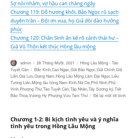
Sợ nói nhảm, vợ hầu can chàng ngây
Chương 119: Dỗ hương khôi, Bảo Ngọc rũ sạch
duyên trần – Đội ơn vua, họ Giả dồi dào hưởng
phúc
Chương 120: Chân Sinh ẩn kể rõ cảnh thái hư –
Giả Vũ Thôn kết thúc Hồng lầu mộng
Tác
Đăng
Danh
admin
28 Tháng Mười, 2021
Hồng Lâu Mộng - Tào
giả
vào
mục
Thẻ
Tuyết Cần
Bắc Kinh
,
Cao Ngạc
,
Giả Bảo Ngọc
,
Giả Chính
,
Giả
ngày
Liễn
,
Già Lưu
,
Giang Nam
,
Hồng Lâu Mộng
,
Lâm Đại Ngọc
,
Liễu
Tương Liên
,
Mộng lầu hồng
,
Nam Kinh
,
Nữ Oa
,
Phủ Ninh
,
Phủ
Vinh
,
Phượng Thư
,
Tào Tuyết Cần
,
Tập Nhân
,
Tây Sương ký
,
Tiết
ở
Bảo Thoa
,
Vương Hy Phượng
,
Vưu Tam Thư
Để lại một lời bình
Chươn
1-
1:
Chương 1-2: Bi kịch tình yêu và ý nghĩa
Lời
tình yêu trong Hồng Lâu Mộng
Giới
Thiệu