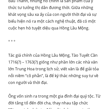
đầu Thanh, nhưng nó chính là sản phẩm của ý
thức tư tưởng thị dân đương thời. Giữa những
khát vọng sâu xa ấy của con người thời đại và sự
biểu hiện nó ra một cách nghệ thuật, đã có một
cuộc hẹn hò tuyệt diệu qua Hồng Lâu Mộng.
° ° °
Tác giá chính của Hồng Lâu Mộng, Tào Tuyết Cần
1716(?) – 1763(?) giống như phần lớn các nhà văn
lớn Trung Hoa trong lịch sử, viết văn là để giải tỏa
nỗi niềm “cô phẫn”, là để ký thác những suy tư về
con người và thời đại.
Ông vốn sinh ra trong một gia đình đại quý tộc. Từ
đời tằng tổ đến đời cha, thay nhau tập chức