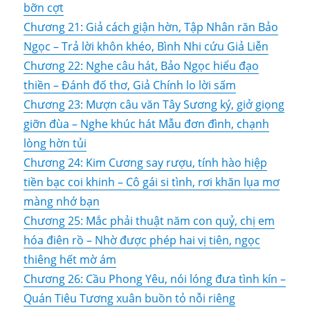
bỡn cợt
Chương 21: Giả cách giận hờn, Tập Nhân răn Bảo
Ngọc – Trả lời khôn khéo, Bình Nhi cứu Giả Liễn
Chương 22: Nghe câu hát, Bảo Ngọc hiểu đạo
thiền – Đánh đố thơ, Giả Chính lo lời sấm
Chương 23: Mượn câu văn Tây Sương ký, giở giọng
giỡn đùa – Nghe khúc hát Mẫu đơn đình, chạnh
lòng hờn tủi
Chương 24: Kim Cương say rượu, tính hào hiệp
tiền bạc coi khinh – Cô gái si tình, rơi khăn lụa mơ
màng nhớ bạn
Chương 25: Mắc phải thuật năm con quỷ, chị em
hóa điên rồ – Nhờ được phép hai vị tiên, ngọc
thiêng hết mờ ám
Chương 26: Cầu Phong Yêu, nói lóng đưa tình kín –
Quán Tiêu Tương xuân buồn tỏ nỗi riêng