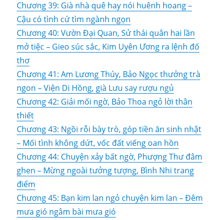
Chương 39: Già nhà quê hay nói huênh hoang –
Cậu có tình cứ tìm ngành ngọn
Chương 40: Vườn Đại Quan, Sử thái quân hai lần
mở tiệc – Gieo súc sắc, Kim Uyên Ương ra lệnh đố
thơ
Chương 41: Am Lương Thúy, Bảo Ngọc thưởng trà
ngon – Viện Di Hồng, già Lưu say rượu ngủ
Chương 42: Giải mối ngờ, Bảo Thoa ngỏ lời thân
thiết
Chương 43: Ngồi rỗi bày trò, góp tiền ăn sinh nhật
– Mối tình không dứt, vốc đất viếng oan hồn
Chương 44: Chuyện xảy bất ngờ, Phượng Thư đâm
ghen – Mừng ngoài tưởng tượng, Bình Nhi trang
điểm
Chương 45: Bạn kim lan ngỏ chuyện kim lan – Đêm
mưa gió ngâm bài mưa gió