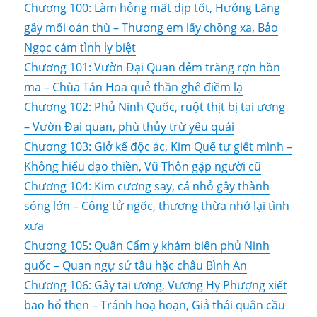
Chương 100: Làm hỏng mất dịp tốt, Hướng Lăng
gây mối oán thù – Thương em lấy chồng xa, Bảo
Ngọc cảm tình ly biệt
Chương 101: Vườn Đại Quan đêm trăng rợn hồn
ma – Chùa Tán Hoa quẻ thần ghê điềm lạ
Chương 102: Phủ Ninh Quốc, ruột thịt bị tai ương
– Vườn Đại quan, phù thủy trừ yêu quái
Chương 103: Giở kế độc ác, Kim Quế tự giết mình –
Không hiểu đạo thiền, Vũ Thôn gặp người cũ
Chương 104: Kim cương say, cá nhỏ gây thành
sóng lớn – Công tử ngốc, thương thừa nhớ lại tình
xưa
Chương 105: Quân Cẩm y khám biên phủ Ninh
quốc – Quan ngự sử tâu hặc châu Bình An
Chương 106: Gây tai ương, Vương Hy Phượng xiết
bao hổ thẹn – Tránh hoạ hoạn, Giả thái quân cầu