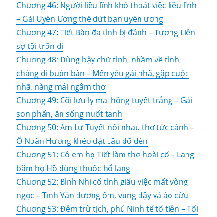
Chương 46: Người liều lĩnh khó thoát việc liều lĩnh
– Gái Uyên Ương thề dứt bạn uyên ương
Chương 47: Tiết Bàn đa tình bị đánh – Tương Liên
sợ tội trốn đi
Chương 48: Dùng bậy chữ tình, nhầm về tình,
chàng đi buôn bán – Mến yêu gái nhã, gặp cuộc
nhã, nàng mải ngâm thơ
Chương 49: Cõi lưu ly mai hồng tuyết trắng – Gái
son phấn, ăn sống nuốt tanh
Chương 50: Am Lư Tuyết nối nhau thơ tức cảnh –
Ổ Noãn Hương khéo đặt câu đố đèn
Chương 51: Cô em họ Tiết làm thơ hoài cổ – Lang
băm họ Hồ dùng thuốc hổ lang
Chương 52: Bình Nhi cố tình giấu việc mất vòng
ngọc – Tình Văn đương ốm, vùng dậy vá áo cừu
Chương 53: Đêm trừ tịch, phủ Ninh tế tổ tiên – Tối