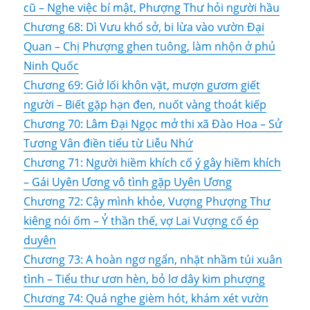
cũ – Nghe việc bí mật, Phượng Thư hỏi người hầu
Chương 68: Dì Vưu khổ sở, bi lừa vào vườn Đại
Quan – Chị Phượng ghen tuông, làm nhộn ở phủ
Ninh Quốc
Chương 69: Giở lối khôn vặt, mượn gươm giết
người – Biết gặp hạn đen, nuốt vàng thoát kiếp
Chương 70: Lâm Đại Ngọc mở thi xã Đào Hoa – Sử
Tương Vân điền tiểu từ Liễu Nhứ
Chương 71: Người hiềm khích cố ý gây hiềm khích
– Gái Uyên Ương vô tình gặp Uyên Ương
Chương 72: Cậy mình khỏe, Vượng Phượng Thư
kiêng nói ốm – Ỷ thần thế, vợ Lai Vượng cố ép
duyên
Chương 73: A hoàn ngơ ngẩn, nhặt nhầm túi xuân
tình – Tiểu thư ươn hèn, bỏ lơ dây kim phượng
Chương 74: Quá nghe gièm hót, khám xét vườn