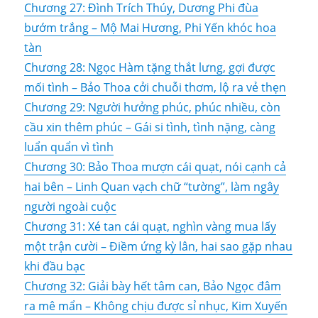
Chương 27: Đình Trích Thúy, Dương Phi đùa
bướm trắng – Mộ Mai Hương, Phi Yến khóc hoa
tàn
Chương 28: Ngọc Hàm tặng thắt lưng, gợi được
mối tình – Bảo Thoa cởi chuỗi thơm, lộ ra vẻ thẹn
Chương 29: Người hưởng phúc, phúc nhiều, còn
cầu xin thêm phúc – Gái si tình, tình nặng, càng
luẩn quẩn vì tình
Chương 30: Bảo Thoa mượn cái quạt, nói cạnh cả
hai bên – Linh Quan vạch chữ “tường”, làm ngây
người ngoài cuộc
Chương 31: Xé tan cái quạt, nghìn vàng mua lấy
một trận cười – Điềm ứng kỳ lân, hai sao gặp nhau
khi đầu bạc
Chương 32: Giải bày hết tâm can, Bảo Ngọc đâm
ra mê mẩn – Không chịu được sỉ nhục, Kim Xuyến