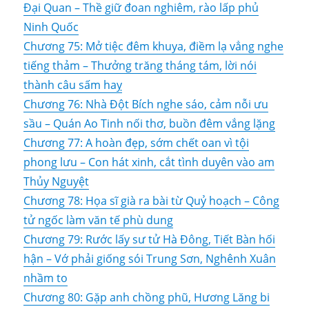
Đại Quan – Thề giữ đoan nghiêm, rào lấp phủ
Ninh Quốc
Chương 75: Mở tiệc đêm khuya, điềm lạ vẳng nghe
tiếng thảm – Thưởng trăng tháng tám, lời nói
thành câu sấm haỵ
Chương 76: Nhà Đột Bích nghe sáo, cảm nỗi ưu
sầu – Quán Ao Tinh nối thơ, buồn đêm vắng lặng
Chương 77: A hoàn đẹp, sớm chết oan vì tội
phong lưu – Con hát xinh, cắt tình duyên vào am
Thủy Nguyệt
Chương 78: Họa sĩ già ra bài từ Quỷ hoạch – Công
tử ngốc làm văn tế phù dung
Chương 79: Rước lấy sư tử Hà Đông, Tiết Bàn hối
hận – Vớ phải giống sói Trung Sơn, Nghênh Xuân
nhầm to
Chương 80: Gặp anh chồng phũ, Hương Lăng bi