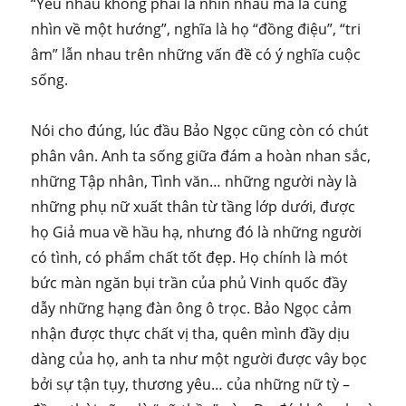
“Yêu nhau không phải là nhìn nhau mà là cùng
nhìn về một hướng”, nghĩa là họ “đồng điệu”, “tri
âm” lẫn nhau trên những vấn đề có ý nghĩa cuộc
sống.
Nói cho đúng, lúc đầu Bảo Ngọc cũng còn có chút
phân vân. Anh ta sống giữa đám a hoàn nhan sắc,
những Tập nhân, Tình văn… những người này là
những phụ nữ xuất thân từ tầng lớp dưới, được
họ Giả mua về hầu hạ, nhưng đó là những người
có tình, có phẩm chất tốt đẹp. Họ chính là mót
bức màn ngăn bụi trần của phủ Vinh quốc đầy
dẫy những hạng đàn ông ô trọc. Bảo Ngọc cảm
nhận được thực chất vị tha, quên mình đầy dịu
dàng của họ, anh ta như một người được vây bọc
bởi sự tận tụy, thương yêu… của những nữ tỳ –