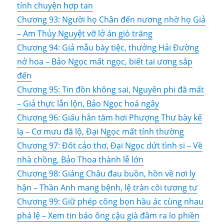
tính chuyện hợp tan
Chương 93: Người họ Chân đến nương nhờ họ Giả
– Am Thủy Nguyệt vỡ lở án gió trăng
Chương 94: Giả mẫu bày tiệc, thưởng Hải Đường
nở hoa – Bảo Ngọc mất ngọc, biết tai ương sắp
đến
Chương 95: Tin đồn không sai, Nguyên phi đã mất
– Giả thực lẫn lộn, Bảo Ngọc hoá ngây
Chương 96: Giấu hẳn tăm hơi Phượng Thư bày kế
lạ – Cơ mưu đã lộ, Đại Ngọc mất tính thường
Chương 97: Đốt cảo thơ, Đại Ngọc dứt tình si – Về
nhà chồng, Bảo Thoa thành lễ lớn
Chương 98: Giáng Châu đau buồn, hồn về nơi ly
hận – Thần Anh mang bệnh, lệ tràn cõi tương tư
Chương 99: Giữ phép công bọn hầu ác cùng nhau
phá lệ – Xem tin báo ông cậu già đâm ra lo phiền