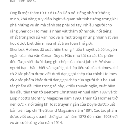
bản năm 1887..
Ông là một thám tử tư ở Luân Đôn nổi tiếng nhờ trí thông
minh, khả năng suy diễn logic và quan sát tinh tường trong khi
phá những vụ án mà cảnh sát phải bó tay. Nhiều người cho
rằng Sherlock Holmes là nhân vật thám tử hư cấu nổi tiếng
nhất trong lịch sử văn học và là một trong những nhân vật văn
học được biết đến nhiều nhất trên toàn thế giới.
Sherlock Holmes đã xuất hiện trong 4 tiểu thuyết và 56 truyện
ngắn của nhà văn Conan Doyle. Hầu như tất cả các tác phẩm
đều được viết dưới dạng ghi chép của bác sĩ John H. Watson,
người bạn thân thiết và người ghi chép tiểu sử của Holmes, chỉ
có 2 tác phẩm được viết dưới dạng ghi chép của chính Holmes
và 2 tác phẩm khác dưới dạng ghi chép của người thứ ba. Hai
tác phẩm đầu tiên trong số này, 2 tiểu thuyết ngắn, xuất hiện
lần đầu tiên trên tờ Beeton’s Christmas Annual năm 1887 và tờ
Lippincott’s Monthly Magazine năm 1890. Thám tử Holmes trở
nên cực kì nổi tiếng khi loạt truyện ngắn của Doyle được xuất
bản trên tạp chí The Strand Magazine năm 1891. Các tác phẩm
được viết xoay quanh thời gian từ năm 1878 đến năm 1903 với
vụ án cuối cùng vào năm 1914.