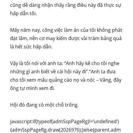
cũng dễ dàng nhận thấy rằng điều này đã thực sự
hấp dẫn tôi.
Mấy năm nay, công việc làm ăn của tôi không phát
đạt lắm, nên cơ may kiếm được vài trăm bảng quả
là hết sức hấp dẫn.
Vậy là tôi nói với anh ta: “Anh hãy kể cho tôi nghe
những gì anh biết về cái hội này đi”.“Anh ta đưa
cho tôi xem mẩu quảng cáo nọ và nói: – Vâng, đây
ông tự mình xem đi.
Hội đó đang có một chỗ trống.
javascript:if(typeof(admSspPageRg)!=’undefined’)
{admSspPageRg.draw(2026976);}else{parent.adm