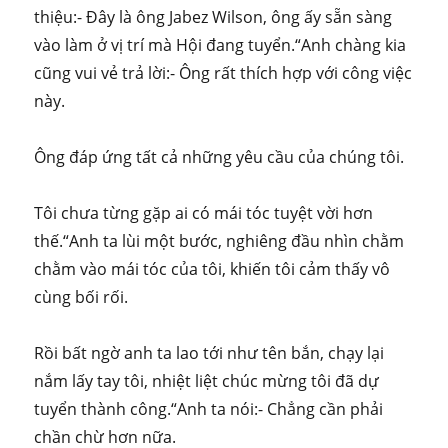
thiệu:- Đây là ông Jabez Wilson, ông ấy sẵn sàng
vào làm ở vị trí mà Hội đang tuyển.“Anh chàng kia
cũng vui vẻ trả lời:- Ông rất thích hợp với công việc
này.
Ông đáp ứng tất cả những yêu cầu của chúng tôi.
Tôi chưa từng gặp ai có mái tóc tuyệt vời hơn
thế.“Anh ta lùi một bước, nghiêng đầu nhìn chằm
chằm vào mái tóc của tôi, khiến tôi cảm thấy vô
cùng bối rối.
Rồi bất ngờ anh ta lao tới như tên bắn, chạy lại
nắm lấy tay tôi, nhiệt liệt chúc mừng tôi đã dự
tuyển thành công.“Anh ta nói:- Chẳng cần phải
chần chừ hơn nữa.