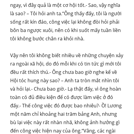
ngay, vì đây quả là một cơ hội tốt.- Sao, vậy nghĩa
là sao? – Tôi hỏi anh ta.“Ông thấy đấy, tôi là người
sống rất kín đáo, công việc lại không đòi hỏi phải
bôn ba ngược xuôi, nên có khi suốt mấy tuần liền
tôi không bước chân ra khỏi nhà.
Vậy nên tôi không biết nhiều về những chuyện xảy
ra ngoài xã hội, do đó mỗi khi có tin tức gì mới tôi
đều rất thích thú.- Ông chưa bao giờ nghe kể về
Hội tóc hung này sao? – Anh ta tròn mắt nhìn tôi
và hỏi lại.- Chưa bao giờ.- Lạ thật đấy, vì ông hoàn
toàn có đủ điều kiện để có được làm việc ở đó
đấy.- Thế công việc đó được bao nhiêu?- Ồ! Lương
một năm chỉ khoảng hai trăm bảng Anh, nhưng
bù lại việc này rất nhàn nhã, không ảnh hưởng gì
đến công việc hiện nay của ông.“Vâng, các ngài